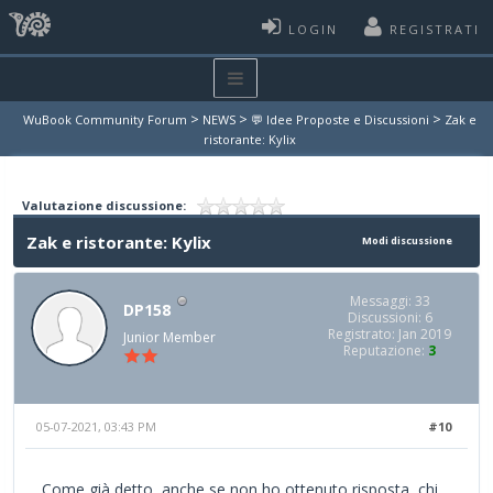
LOGIN
REGISTRATI
>
>
>
WuBook Community Forum
NEWS
💬 Idee Proposte e Discussioni
Zak e
ristorante: Kylix
Valutazione discussione:
Zak e ristorante: Kylix
Modi discussione
Messaggi: 33
DP158
Discussioni: 6
Registrato: Jan 2019
Junior Member
Reputazione:
3
05-07-2021, 03:43 PM
#10
Come già detto, anche se non ho ottenuto risposta, chi