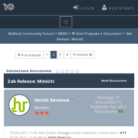
LOGIN
REGISTRATI
>
>
>
WuBook Community Forum
NEWS
💬 Idee Proposte e Discussioni
Zak
Release: Minisiti
(current)
1
2
3
4
Prossimo
Precedente
Valutazione discussione:
Zak Release: Minisiti
Modi discussione
Messaggi: 71
Hotels Revenue
Discussioni: 11
Registrato: Apr 2013
Member
Reputazione:
10
05-06-2021, 11:42 AM
#11
(Questo messaggio è stato modificato l'ultima volta il:
05-06-2021, 11:43 AM da
Hotels Revenue
.)