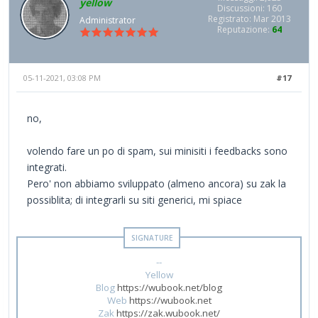
yellow
Discussioni: 160
Registrato: Mar 2013
Administrator
Reputazione:
64
05-11-2021, 03:08 PM
#17
no,
volendo fare un po di spam, sui minisiti i feedbacks sono
integrati.
Pero' non abbiamo sviluppato (almeno ancora) su zak la
possiblita; di integrarli su siti generici, mi spiace
--
Yellow
Blog
https://wubook.net/blog
Web
https://wubook.net
Zak
https://zak.wubook.net/