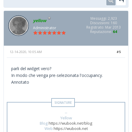
Messaggi: 2,923
yellow
Discussioni: 160
Registrato: Mar 2013
Administrator
Reputazione:
64
12-14-2020, 10:05 AM
#5
parli del widget vero?
In modo che venga pre-selezionata l'occupancy.
Annotato
--
Yellow
Blog
https://wubook.net/blog
Web
https://wubook.net