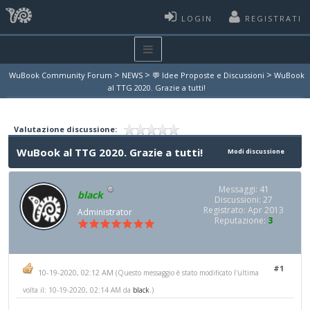
LOGIN
REGISTRATI
>
>
>
WuBook Community Forum
NEWS
💬 Idee Proposte e Discussioni
WuBook
al TTG 2020. Grazie a tutti!
Valutazione discussione:
WuBook al TTG 2020. Grazie a tutti!
Modi discussione
Messaggi: 41
black
Discussioni: 27
Registrato: Apr 2013
Administrator
Reputazione:
3
#1
10-19-2020, 02:12 AM
(Questo messaggio è stato modificato l'ultima
volta il: 10-19-2020, 02:14 AM da
black
.)