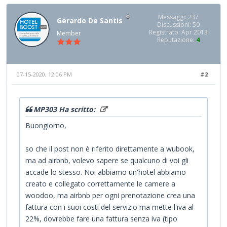
Messaggi: 237
Gerardo De Santis
Discussioni: 50
Registrato: Apr 2013
Member
Reputazione:
4
07-15-2020, 12:06 PM
#2
MP303 Ha scritto:
Buongiorno,
so che il post non è riferito direttamente a wubook,
ma ad airbnb, volevo sapere se qualcuno di voi gli
accade lo stesso. Noi abbiamo un'hotel abbiamo
creato e collegato correttamente le camere a
woodoo, ma airbnb per ogni prenotazione crea una
fattura con i suoi costi del servizio ma mette l'iva al
22%, dovrebbe fare una fattura senza iva (tipo