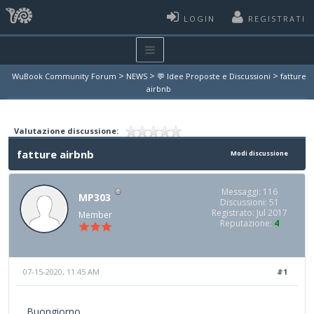
LOGIN
REGISTRATI
>
>
>
WuBook Community Forum
NEWS
💬 Idee Proposte e Discussioni
fatture
airbnb
Valutazione discussione:
fatture airbnb
Modi discussione
Messaggi: 116
MP303
Discussioni: 51
Registrato: Jul 2017
Member
Reputazione:
4
07-15-2020, 11:45 AM
#1
Buongiorno,