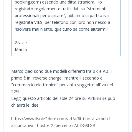
booking.com) essendo una ditta straniera. Ho
registrato regolarmente tutti i dati su "strumenti
professionali per ospitare", abbiamo la partita iva
registrata VIES, per telefono con loro non riesco a
risolvere mai niente, qualcuno sa come aiutarmi?
Grazie.
Marco
Marco ciao sono due modelli differenti tra BK e AB. Il
primo è in "reverse charge" mentre il secondo è
"commercio elettronico" pertanto soggetto all'iva del
22%.
Leggi questo articolo del sole 24 ore su AirBnB se può
chiarirti le idee
https://www.ilsole24ore.com/art/affitti-brevi-airbnb-l-
aliquota-iva-l-host-e-22percento-ACDGStGB