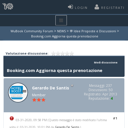
LOGIN
REGISTRATI
>
>
>
WuBook Community Forum
NEWS
💬 Idee Proposte e Discussioni
Booking.com Aggiorna questa prenotazione
Valutazione discussione:
Modi discussione
Booking.com Aggiorna questa prenotazione
Messaggi: 237
Gerardo De Santis
Discussioni: 50
Registrato: Apr 2013
Member
Reputazione:
4
#1
03-31-2020, 09:58 PM
(Questo messaggio è stato modificato l'ultima
volta il: 03-31-2020, 10:01 PM da
Gerardo De Santis
.)