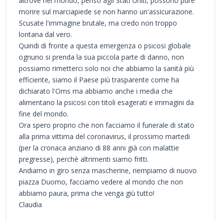
altrove nel mondo, penso agli Stati Uniti, possono pure
morire sul marciapiede se non hanno un'assicurazione.
Scusate l'immagine brutale, ma credo non troppo
lontana dal vero.
Quindi di fronte a questa emergenza o psicosi globale
ognuno si prenda la sua piccola parte di danno, non
possiamo rimetterci solo noi che abbiamo la sanità più
efficiente, siamo il Paese più trasparente come ha
dichiarato l'Oms ma abbiamo anche i media che
alimentano la psicosi con titoli esagerati e immagini da
fine del mondo.
Ora spero proprio che non facciamo il funerale di stato
alla prima vittima del coronavirus, il prossimo martedi
(per la cronaca anziano di 88 anni già con malattie
pregresse), perchè altrimenti siamo fritti.
Andiamo in giro senza mascherine, riempiamo di nuovo
piazza Duomo, facciamo vedere al mondo che non
abbiamo paura, prima che venga giù tutto!
Claudia