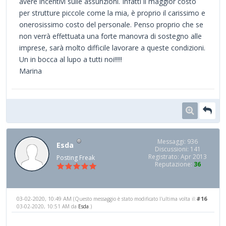
avere incentivi sulle assunzioni. Infatti il maggior costo
per strutture piccole come la mia, è proprio il carissimo e
onerosissimo costo del personale. Penso proprio che se
non verrà effettuata una forte manovra di sostegno alle
imprese, sarà molto difficile lavorare a queste condizioni.
Un in bocca al lupo a tutti noi!!!!!
Marina
Messaggi: 936
Esda
Discussioni: 141
Registrato: Apr 2013
Posting Freak
Reputazione:
36
03-02-2020, 10:49 AM
#16
(Questo messaggio è stato modificato l'ultima volta il:
03-02-2020, 10:51 AM da
Esda
.)