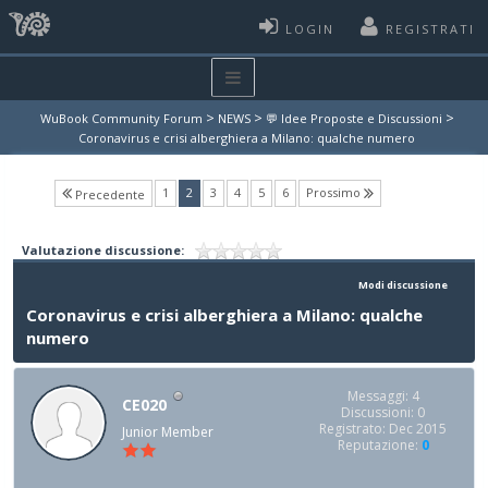
LOGIN
REGISTRATI
>
>
>
WuBook Community Forum
NEWS
💬 Idee Proposte e Discussioni
Coronavirus e crisi alberghiera a Milano: qualche numero
(current)
1
2
3
4
5
6
Prossimo
Precedente
Valutazione discussione:
Modi discussione
Coronavirus e crisi alberghiera a Milano: qualche
numero
Messaggi: 4
CE020
Discussioni: 0
Registrato: Dec 2015
Junior Member
Reputazione:
0