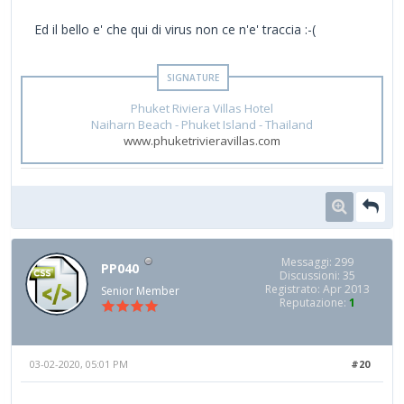
Ed il bello e' che qui di virus non ce n'e' traccia :-(
Phuket Riviera Villas Hotel
Naiharn Beach - Phuket Island - Thailand
www.phuketrivieravillas.com
Messaggi: 299
PP040
Discussioni: 35
Registrato: Apr 2013
Senior Member
Reputazione:
1
03-02-2020, 05:01 PM
#20