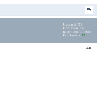
Messaggi: 936
Discussioni: 141
Registrato: Apr 2013
Reputazione:
36
#42