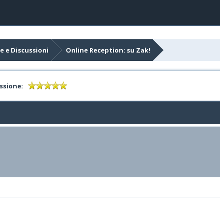
e e Discussioni
Online Reception: su Zak!
ssione: