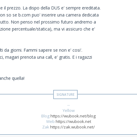
 il prezzo. La dispo della DUS e' sempre ereditata.
Non so se b.com puo' inserire una camera dedicata
del tutto. Non penso nel prossimo futuro andremo a
zione percentuale/statica), ma vi assicuro che e'
ti da giorni. Fammi sapere se non e' cosi'.
i, magari prenota una call, e' gratis. E i ragazzi
anche quella!
--
Yellow
Blog
https://wubook.net/blog
Web
https://wubook.net
Zak
https://zak.wubook.net/