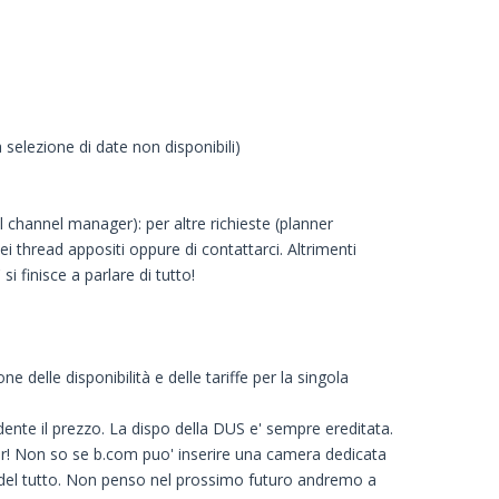
 selezione di date non disponibili)
l channel manager): per altre richieste (planner
dei thread appositi oppure di contattarci. Altrimenti
 finisce a parlare di tutto!
delle disponibilità e delle tariffe per la singola
nte il prezzo. La dispo della DUS e' sempre ereditata.
er! Non so se b.com puo' inserire una camera dedicata
re del tutto. Non penso nel prossimo futuro andremo a