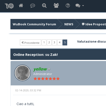
WuBook Community Forum
NEWS
💬 Idee Propost
Valutazione discu
(current)
1
2
3
4
5
Precedente
Online Reception: su Zak!
yellow
Administrator
02-14-2020, 03:32 PM
Ciao a tutti,