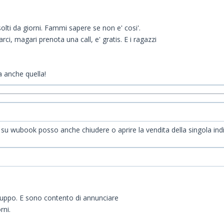
olti da giorni. Fammi sapere se non e' cosi'.
rci, magari prenota una call, e' gratis. E i ragazzi
 anche quella!
zzo, su wubook posso anche chiudere o aprire la vendita della singola i
iluppo. E sono contento di annunciare
rni.