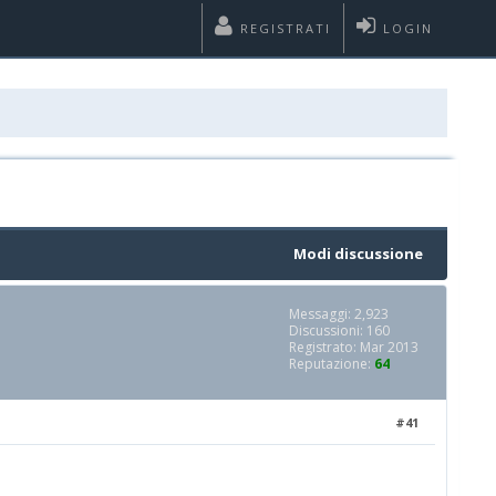
REGISTRATI
LOGIN
Modi discussione
Messaggi: 2,923
Discussioni: 160
Registrato: Mar 2013
Reputazione:
64
#41