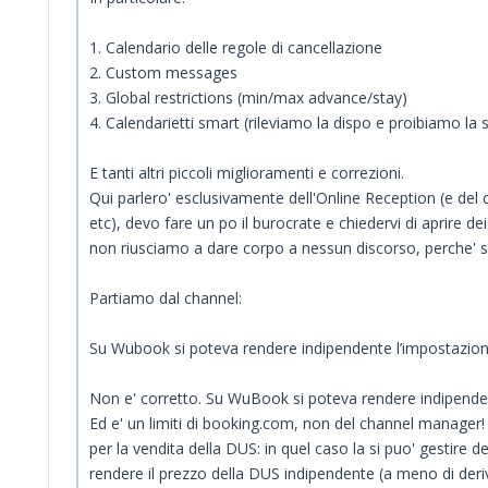
1. Calendario delle regole di cancellazione
2. Custom messages
3. Global restrictions (min/max advance/stay)
4. Calendarietti smart (rileviamo la dispo e proibiamo la s
E tanti altri piccoli miglioramenti e correzioni.
Qui parlero' esclusivamente dell'Online Reception (e del 
etc), devo fare un po il burocrate e chiedervi di aprire de
non riusciamo a dare corpo a nessun discorso, perche' si f
Partiamo dal channel:
Su Wubook si poteva rendere indipendente l’impostazione de
Non e' corretto. Su WuBook si poteva rendere indipenden
Ed e' un limiti di booking.com, non del channel manager
per la vendita della DUS: in quel caso la si puo' gestire
rendere il prezzo della DUS indipendente (a meno di deri