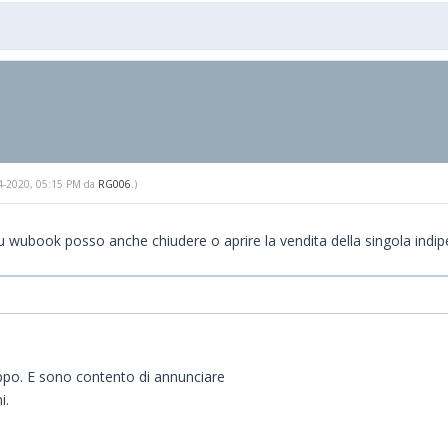
-14-2020, 05:15 PM da
RG006
.)
o, su wubook posso anche chiudere o aprire la vendita della singola ind
uppo. E sono contento di annunciare
i.