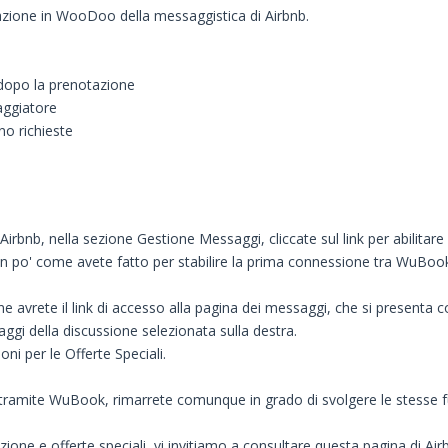
razione in WooDoo della messaggistica di Airbnb.
 dopo la prenotazione
aggiatore
ano richieste
nb, nella sezione Gestione Messaggi, cliccate sul link per abilitare la 
po' come avete fatto per stabilire la prima connessione tra WuBook e A
ione avrete il link di accesso alla pagina dei messaggi, che si presenta
saggi della discussione selezionata sulla destra.
oni per le Offerte Speciali.
tramite WuBook, rimarrete comunque in grado di svolgere le stesse funz
ione e offerte speciali, vi invitiamo a consultare questa pagina di Air