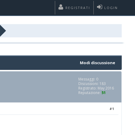
REGISTRATI
LOGIN
Modi discussione
Messaggi: 0
Discussioni: 183
Registrato: May 2016
Reputazione:
51
#1