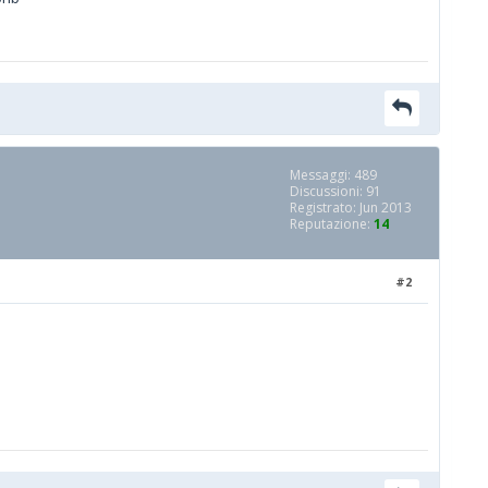
Messaggi: 489
Discussioni: 91
Registrato: Jun 2013
Reputazione:
14
#2