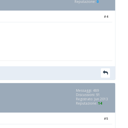
Reputazione:
0
#4
Messaggi: 489
Discussioni: 91
Registrato: Jun 2013
Reputazione:
14
#5