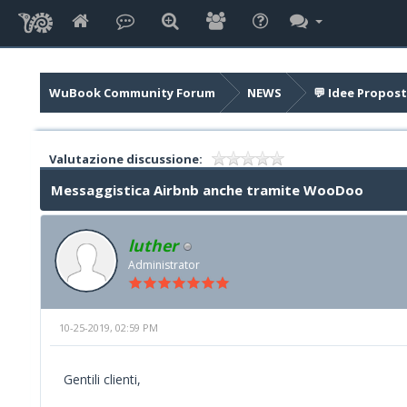
WuBook Community Forum
NEWS
💬 Idee Propost
Valutazione discussione:
Messaggistica Airbnb anche tramite WooDoo
luther
Administrator
10-25-2019, 02:59 PM
Gentili clienti,