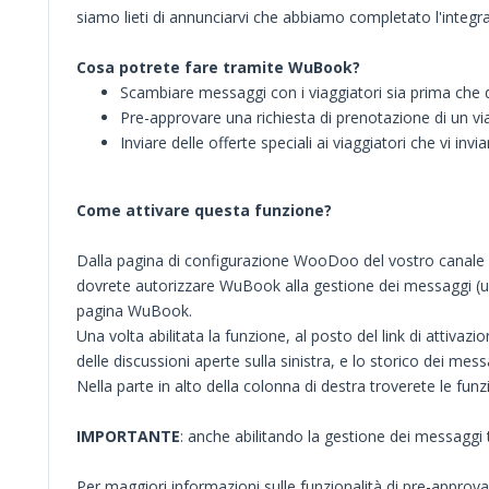
siamo lieti di annunciarvi che abbiamo completato l'integ
Cosa potrete fare tramite WuBook?
Scambiare messaggi con i viaggiatori sia prima che
Pre-approvare una richiesta di prenotazione di un vi
Inviare delle offerte speciali ai viaggiatori che vi invi
Come attivare questa funzione?
Dalla pagina di configurazione WooDoo del vostro canale Airb
dovrete autorizzare WuBook alla gestione dei messaggi (un 
pagina WuBook.
Una volta abilitata la funzione, al posto del link di attivaz
delle discussioni aperte sulla sinistra, e lo storico dei mes
Nella parte in alto della colonna di destra troverete le funzi
IMPORTANTE
: anche abilitando la gestione dei messaggi 
Per maggiori informazioni sulle funzionalità di pre-approvaz