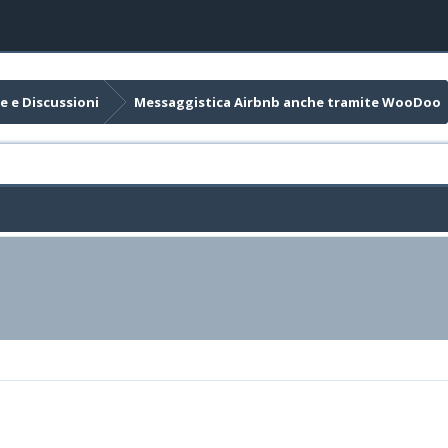
e e Discussioni
Messaggistica Airbnb anche tramite WooDoo