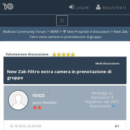
LOGIN
REGISTRATI
>
>
>
WuBook Community Forum
NEWS
💬 Idee Proposte e Discussioni
New Zak-
Filtro extra camera in prenotazione di gruppo
Valutazione discussione:
Modi discussione
New Zak-Filtro extra camera in prenotazione di
gruppo
Messaggi: 22
FD022
Discussioni: 8
Registrato: Apr 2013
Junior Member
Reputazione:
0
10-19-2019, 02:39 PM
#1