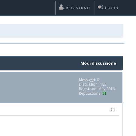
REGISTRATI
LOGIN
Modi discussione
Messaggi: 0
Discussioni: 183
Registrato: May 2016
Reputazione:
51
#1