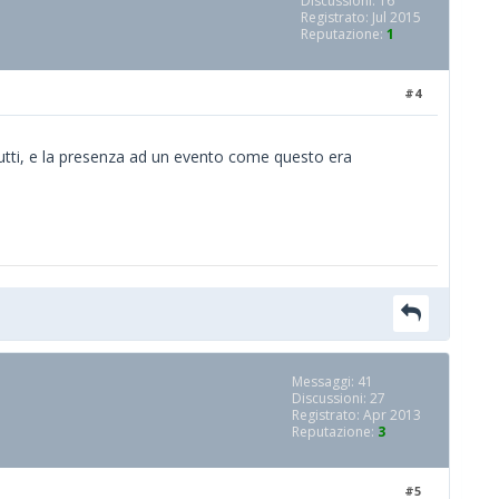
Discussioni: 16
Registrato: Jul 2015
Reputazione:
1
#4
re tutti, e la presenza ad un evento come questo era
Messaggi: 41
Discussioni: 27
Registrato: Apr 2013
Reputazione:
3
#5