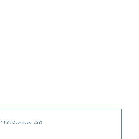
61 KB / Download: 238)
)
)