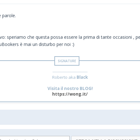
 parole.
ivo: speriamo che questa possa essere la prima di tante occasioni , per
uBookers è mai un disturbo per noi :)
----------------------------
Roberto aka
Black
Visita il nostro BLOG!
https://wong.it/