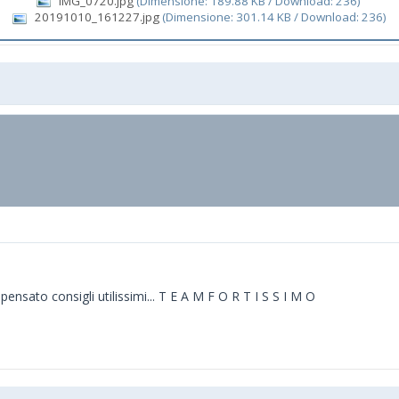
IMG_0720.jpg
(Dimensione: 189.88 KB / Download: 236)
20191010_161227.jpg
(Dimensione: 301.14 KB / Download: 236)
nsato consigli utilissimi... T E A M F O R T I S S I M O