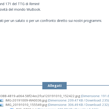
and 171 del TTG di Rimini!
e novità del mondo WuBook.
ssati per un saluto o per un confronto diretto sui nostri programmi.
Allegati
3388-4819-a064-58f24ec2fca120191010_152422.jpg
(Dimensione: 191.
IMG-20191009-WA0036.jpg
(Dimensione: 209.47 KB / Download: 235
IMG_20191010_155549.jpg
(Dimensione: 306.49 KB / Download: 232