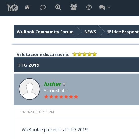
WuBook Community Forum
NEWS
💬 Idee Propost
Valutazione discussione:
TTG 2019
luther
Administrator
10-10-2019, 05:11 PM
WuBook è presente al TTG 2019!