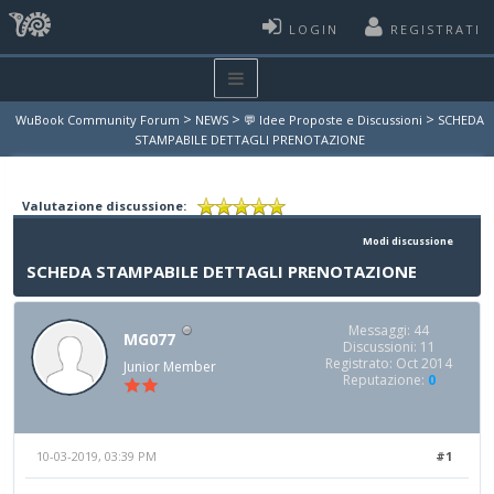
LOGIN
REGISTRATI
>
>
>
WuBook Community Forum
NEWS
💬 Idee Proposte e Discussioni
SCHEDA
STAMPABILE DETTAGLI PRENOTAZIONE
Valutazione discussione:
Modi discussione
SCHEDA STAMPABILE DETTAGLI PRENOTAZIONE
Messaggi: 44
MG077
Discussioni: 11
Registrato: Oct 2014
Junior Member
Reputazione:
0
10-03-2019, 03:39 PM
#1