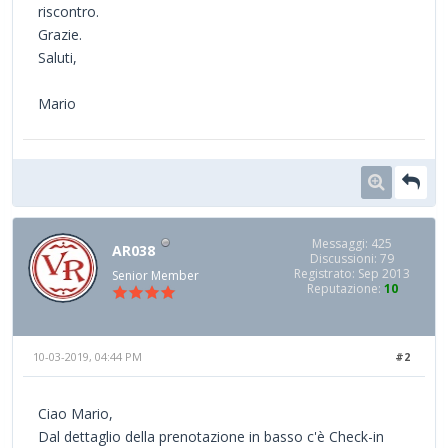
riscontro.
Grazie.
Saluti,
Mario
Messaggi: 425
AR038
Discussioni: 79
Registrato: Sep 2013
Senior Member
Reputazione:
10
10-03-2019, 04:44 PM
#2
Ciao Mario,
Dal dettaglio della prenotazione in basso c'è Check-in