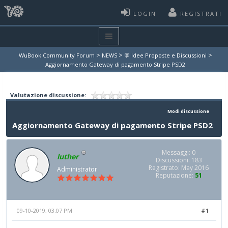
LOGIN
REGISTRATI
>
>
>
WuBook Community Forum
NEWS
💬 Idee Proposte e Discussioni
Aggiornamento Gateway di pagamento Stripe PSD2
Valutazione discussione:
Modi discussione
Aggiornamento Gateway di pagamento Stripe PSD2
Messaggi: 0
luther
Discussioni: 183
Registrato: May 2016
Administrator
Reputazione:
51
09-10-2019, 03:07 PM
#1