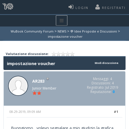
LOGIN
REGISTRATI
>
>
>
WuBook Community Forum
NEWS
💬 Idee Proposte e Discussioni
impostazione voucher
Valutazione discussione:
impostazione voucher
Modi discussione
Messaggi: 4
AR283
Discussioni: 4
Registrato: Jul 2019
Junior Member
Reputazione:
0
08-29-2019, 09:09 AM
#1
Buongiorno , volevo segnalare a mio giudizio la grafica