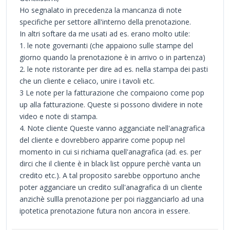
Ho segnalato in precedenza la mancanza di note
specifiche per settore all'interno della prenotazione.
In altri softare da me usati ad es. erano molto utile:
1. le note governanti (che appaiono sulle stampe del
giorno quando la prenotazione è in arrivo o in partenza)
2. le note ristorante per dire ad es. nella stampa dei pasti
che un cliente e celiaco, unire i tavoli etc.
3 Le note per la fatturazione che compaiono come pop
up alla fatturazione. Queste si possono dividere in note
video e note di stampa.
4. Note cliente Queste vanno agganciate nell'anagrafica
del cliente e dovrebbero apparire come popup nel
momento in cui si richiama quell'anagrafica (ad. es. per
dirci che il cliente è in black list oppure perchè vanta un
credito etc.). A tal proposito sarebbe opportuno anche
poter agganciare un credito sull'anagrafica di un cliente
anzichè sullla prenotazione per poi riagganciarlo ad una
ipotetica prenotazione futura non ancora in essere.