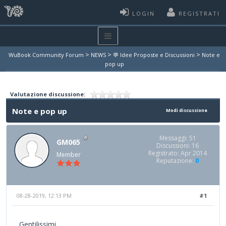
LOGIN
REGISTRATI
>
>
>
WuBook Community Forum
NEWS
💬 Idee Proposte e Discussioni
Note e
pop up
Valutazione discussione:
Note e pop up
Modi discussione
Messaggi: 51
GM065
Discussioni: 16
Registrato: Apr 2014
Member
Reputazione:
0
08-28-2019, 12:13 PM
#1
Gentilissimi,