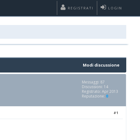
REGISTRATI
LOGIN
Modi discussione
Messaggi: 87
Discussioni: 14
Registrato: Apr 2013
Reputazione:
0
#1