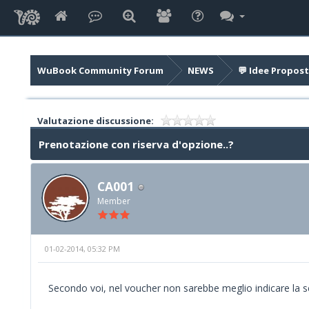
WuBook Community Forum
NEWS
💬 Idee Propost
Valutazione discussione:
Prenotazione con riserva d'opzione..?
CA001
Member
01-02-2014, 05:32 PM
Secondo voi, nel voucher non sarebbe meglio indicare la s