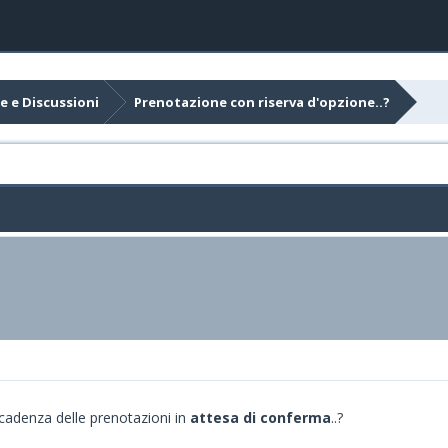
e e Discussioni
Prenotazione con riserva d'opzione..?
cadenza delle prenotazioni in
attesa di conferma
..?