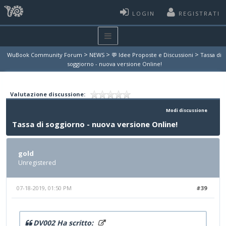
LOGIN
REGISTRATI
>
>
>
WuBook Community Forum
NEWS
💬 Idee Proposte e Discussioni
Tassa di
soggiorno - nuova versione Online!
Valutazione discussione:
Modi discussione
Tassa di soggiorno - nuova versione Online!
gold
Unregistered
07-18-2019, 01:50 PM
#39
DV002 Ha scritto: