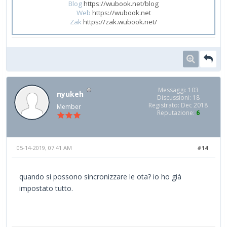
Blog
https://wubook.net/blog
Web
https://wubook.net
Zak
https://zak.wubook.net/
Messaggi: 103
nyukeh
Discussioni: 18
Registrato: Dec 2018
Member
Reputazione:
6
05-14-2019, 07:41 AM
#14
quando si possono sincronizzare le ota? io ho già
impostato tutto.