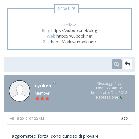
--
Yellow
Blog
https://wubook.net/blog
Web
https://wubook.net
Zak
https://zak.wubook.net/
Messaggi: 103
nyukeh
Discussioni: 18
Registrato: Dec 2018
Member
Reputazione:
6
05-15-2019, 07:22 AM
#20
aggiornateci forza, sono curioso di provare!!