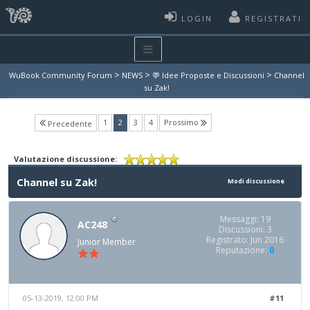
LOGIN
REGISTRATI
>
>
>
WuBook Community Forum
NEWS
💬 Idee Proposte e Discussioni
Channel
su Zak!
(current)
1
2
3
4
Prossimo
Precedente
Valutazione discussione:
Channel su Zak!
Modi discussione
Messaggi: 19
AC248
Discussioni: 3
Registrato: Jun 2016
Junior Member
Reputazione:
0
05-13-2019, 12:00 PM
#11