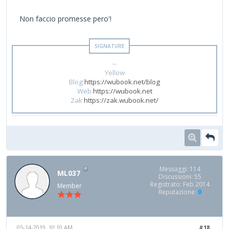
Non faccio promesse pero'!
--
Yellow
Blog
https://wubook.net/blog
Web
https://wubook.net
Zak
https://zak.wubook.net/
Messaggi: 114
ML037
Discussioni: 55
Registrato: Feb 2014
Member
Reputazione:
0
05-14-2019, 10:10 AM
#18