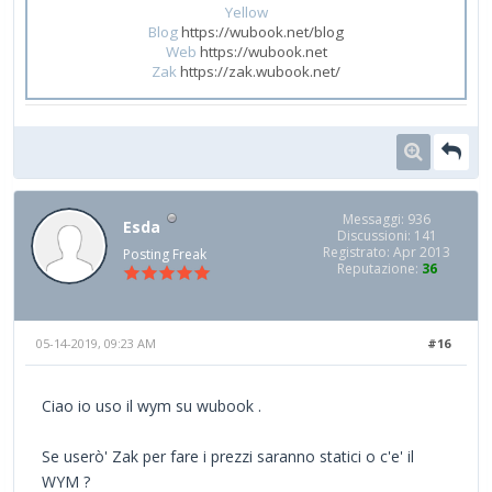
Yellow
Blog
https://wubook.net/blog
Web
https://wubook.net
Zak
https://zak.wubook.net/
Messaggi: 936
Esda
Discussioni: 141
Registrato: Apr 2013
Posting Freak
Reputazione:
36
05-14-2019, 09:23 AM
#16
Ciao io uso il wym su wubook .
Se userò' Zak per fare i prezzi saranno statici o c'e' il
WYM ?