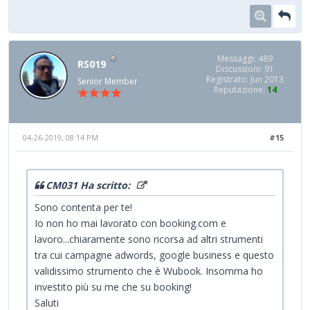
Messaggi: 489
RS019
Discussioni: 91
Registrato: Jun 2013
Senior Member
Reputazione:
14
04-26-2019, 08:14 PM
#15
CM031 Ha scritto:
Sono contenta per te!
Io non ho mai lavorato con booking.com e
lavoro...chiaramente sono ricorsa ad altri strumenti
tra cui campagne adwords, google business e questo
validissimo strumento che è Wubook. Insomma ho
investito più su me che su booking!
Saluti