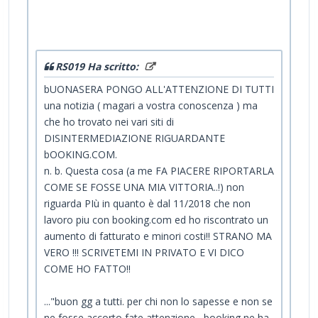
RS019 Ha scritto:
bUONASERA PONGO ALL'ATTENZIONE DI TUTTI
una notizia ( magari a vostra conoscenza ) ma
che ho trovato nei vari siti di
DISINTERMEDIAZIONE RIGUARDANTE
bOOKING.COM.
n. b. Questa cosa (a me FA PIACERE RIPORTARLA
COME SE FOSSE UNA MIA VITTORIA..!) non
riguarda PIù in quanto è dal 11/2018 che non
lavoro piu con booking.com ed ho riscontrato un
aumento di fatturato e minori costi!! STRANO MA
VERO !!! SCRIVETEMI IN PRIVATO E VI DICO
COME HO FATTO!!
..."buon gg a tutti. per chi non lo sapesse e non se
ne fosse accorto fate attenzione , booking ne ha