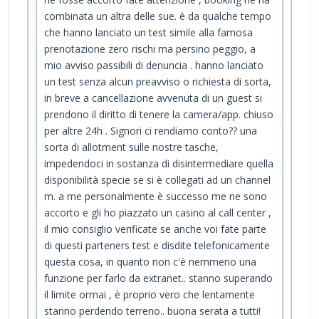
combinata un altra delle sue. è da qualche tempo
che hanno lanciato un test simile alla famosa
prenotazione zero rischi ma persino peggio, a
mio avviso passibili di denuncia . hanno lanciato
un test senza alcun preavviso o richiesta di sorta,
in breve a cancellazione avvenuta di un guest si
prendono il diritto di tenere la camera/app. chiuso
per altre 24h . Signori ci rendiamo conto?? una
sorta di allotment sulle nostre tasche,
impedendoci in sostanza di disintermediare quella
disponibilità specie se si è collegati ad un channel
m. a me personalmente è successo me ne sono
accorto e gli ho piazzato un casino al call center ,
il mio consiglio verificate se anche voi fate parte
di questi parteners test e disdite telefonicamente
questa cosa, in quanto non c'è nemmeno una
funzione per farlo da extranet.. stanno superando
il limite ormai , è proprio vero che lentamente
stanno perdendo terreno.. buona serata a tutti!