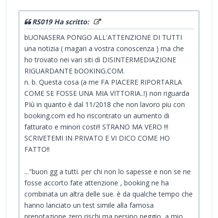
RS019 Ha scritto:
bUONASERA PONGO ALL'ATTENZIONE DI TUTTI
una notizia ( magari a vostra conoscenza ) ma che
ho trovato nei vari siti di DISINTERMEDIAZIONE
RIGUARDANTE bOOKING.COM.
n. b. Questa cosa (a me FA PIACERE RIPORTARLA
COME SE FOSSE UNA MIA VITTORIA..!) non riguarda
PIù in quanto è dal 11/2018 che non lavoro piu con
booking.com ed ho riscontrato un aumento di
fatturato e minori costi!! STRANO MA VERO !!!
SCRIVETEMI IN PRIVATO E VI DICO COME HO
FATTO!!
..."buon gg a tutti. per chi non lo sapesse e non se ne
fosse accorto fate attenzione , booking ne ha
combinata un altra delle sue. è da qualche tempo che
hanno lanciato un test simile alla famosa
prenotazione zero rischi ma persino peggio, a mio