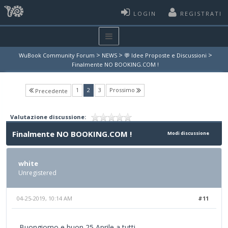
LOGIN
REGISTRATI
>
>
>
WuBook Community Forum
NEWS
💬 Idee Proposte e Discussioni
Finalmente NO BOOKING.COM !
(current)
1
2
3
Prossimo
Precedente
Valutazione discussione:
Finalmente NO BOOKING.COM !
Modi discussione
white
Unregistered
04-25-2019, 10:14 AM
#11
Buongiorno e buon 25 Aprile a tutti.