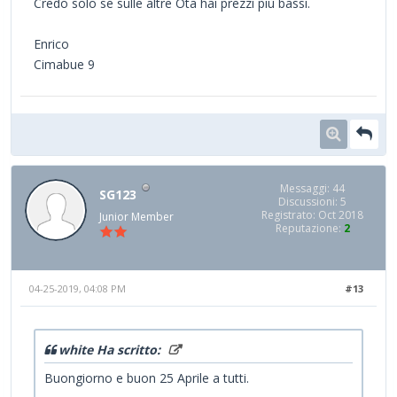
Credo solo se sulle altre Ota hai prezzi più bassi.
Enrico
Cimabue 9
Messaggi: 44
SG123
Discussioni: 5
Registrato: Oct 2018
Junior Member
Reputazione:
2
04-25-2019, 04:08 PM
#13
white Ha scritto:
Buongiorno e buon 25 Aprile a tutti.