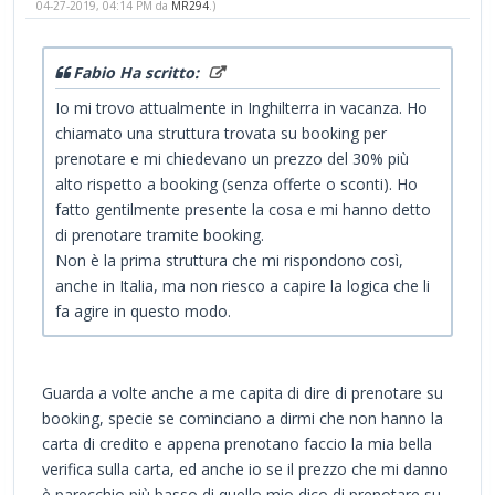
04-27-2019, 04:14 PM da
MR294
.)
Fabio Ha scritto:
Io mi trovo attualmente in Inghilterra in vacanza. Ho
chiamato una struttura trovata su booking per
prenotare e mi chiedevano un prezzo del 30% più
alto rispetto a booking (senza offerte o sconti). Ho
fatto gentilmente presente la cosa e mi hanno detto
di prenotare tramite booking.
Non è la prima struttura che mi rispondono così,
anche in Italia, ma non riesco a capire la logica che li
fa agire in questo modo.
Guarda a volte anche a me capita di dire di prenotare su
booking, specie se cominciano a dirmi che non hanno la
carta di credito e appena prenotano faccio la mia bella
verifica sulla carta, ed anche io se il prezzo che mi danno
è parecchio più basso di quello mio dico di prenotare su