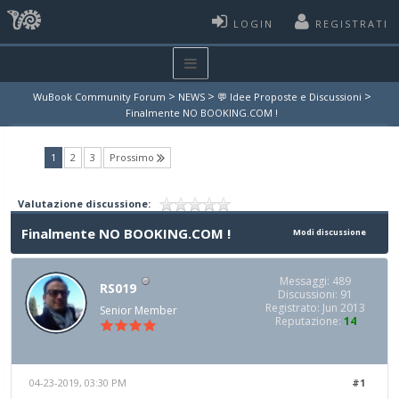
LOGIN
REGISTRATI
>
>
>
WuBook Community Forum
NEWS
💬 Idee Proposte e Discussioni
Finalmente NO BOOKING.COM !
(current)
1
2
3
Prossimo
Valutazione discussione:
Finalmente NO BOOKING.COM !
Modi discussione
Messaggi: 489
RS019
Discussioni: 91
Registrato: Jun 2013
Senior Member
Reputazione:
14
04-23-2019, 03:30 PM
#1