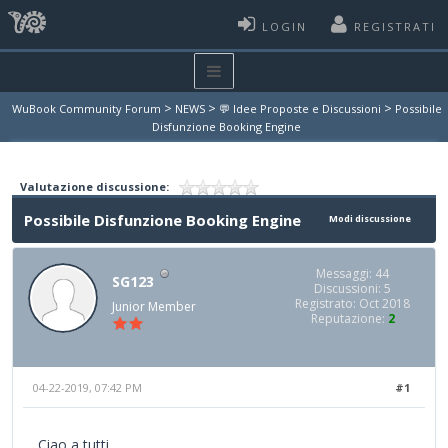
LOGIN
REGISTRATI
>
>
>
WuBook Community Forum
NEWS
💬 Idee Proposte e Discussioni
Possibile
Disfunzione Booking Engine
Valutazione discussione:
Possibile Disfunzione Booking Engine
Modi discussione
Messaggi: 44
SG123
Discussioni: 5
Registrato: Oct 2018
Junior Member
Reputazione:
2
04-22-2019, 07:42 PM
#1
Ciao a tutti,