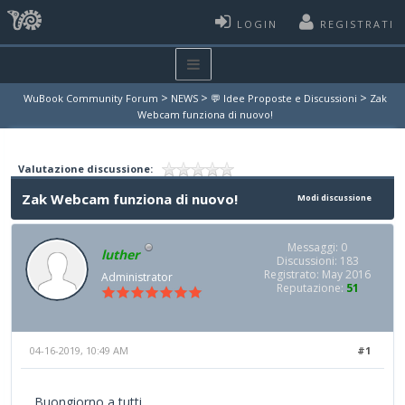
LOGIN
REGISTRATI
>
>
>
WuBook Community Forum
NEWS
💬 Idee Proposte e Discussioni
Zak
Webcam funziona di nuovo!
Valutazione discussione:
Zak Webcam funziona di nuovo!
Modi discussione
Messaggi: 0
luther
Discussioni: 183
Registrato: May 2016
Administrator
Reputazione:
51
04-16-2019, 10:49 AM
#1
Buongiorno a tutti,