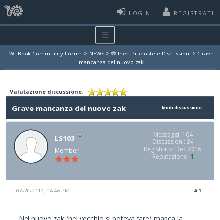
LOGIN
REGISTRATI
>
>
>
WuBook Community Forum
NEWS
💬 Idee Proposte e Discussioni
Grave
mancanza del nuovo zak
Valutazione discussione:
Grave mancanza del nuovo zak
Modi discussione
Messaggi: 104
LS103
Discussioni: 34
Registrato: Dec 2016
Member
Reputazione:
1
02-20-2019, 04:46 PM
#1
Nel nuovo zak (nel vecchio si poteva fare) manca la