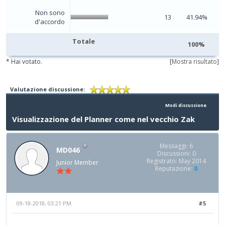
Non sono
13
41.94%
d'accordo
Totale
100%
* Hai votato.
[
Mostra risultato
]
Valutazione discussione:
Modi discussione
Visualizzazione del Planner come nel vecchio Zak
Messaggi: 6
MD046
Discussioni: 0
Registrato: May 2014
Junior Member
Reputazione:
0
09-18-2018, 03:21 PM
#5