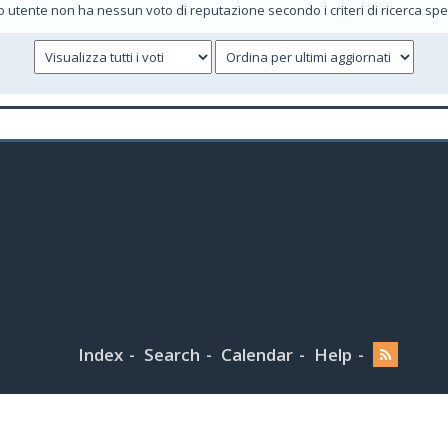
 utente non ha nessun voto di reputazione secondo i criteri di ricerca speci
Index
Search
Calendar
Help