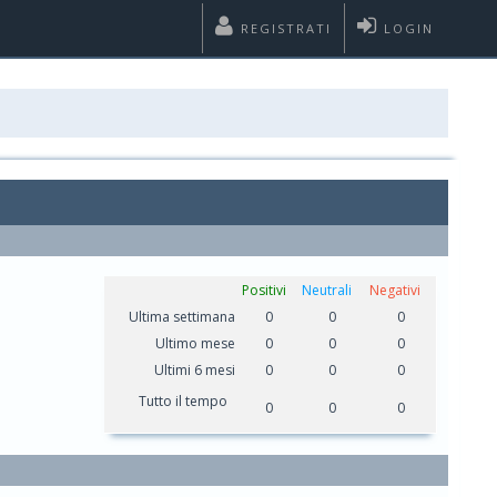
REGISTRATI
LOGIN
Positivi
Neutrali
Negativi
Ultima settimana
0
0
0
Ultimo mese
0
0
0
Ultimi 6 mesi
0
0
0
Tutto il tempo
0
0
0