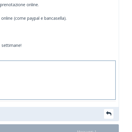
 prenotazione online.
 online (come paypal e bancasella).
e settimane!
Messaggi: 1