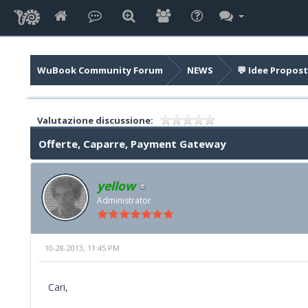
WuBook Community Forum
NEWS
💬 Idee Propost
Valutazione discussione:
Offerte, Caparre, Payment Gateway
yellow
Administrator
10-28-2013, 11:45 PM
Cari,