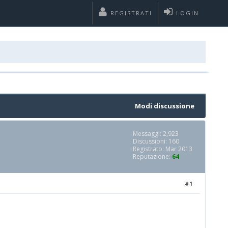
REGISTRATI
LOGIN
Modi discussione
Messaggi: 2,923
Discussioni: 160
Registrato: Mar 2013
Reputazione:
64
#1