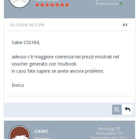
Reputazione:
1
06-15-2018, 06:21 PM
#3
Salve CSS184,
adesso c'è maggiore coerenza nei prezzi mostrati nel
voucher generato con YouBook.
in caso fate sapere se avete ancora problemi.
Enrico
Messaggi: 87
CA001
Discussioni: 14
Registrato: Apr 2013
Member