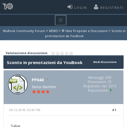
LOGIN
REGISTRATI
>
>
>
WuBook Community Forum
NEWS
💬 Idee Proposte e Discussioni
Sconto in
prenotazioni da YouBook
Valutazione discussione:
Sconto in prenotazioni da YouBook
Modi discussione
Messaggi: 299
PP040
Discussioni: 35
Registrato: Apr 2013
Senior Member
Reputazione:
1
06-13-2018, 05:30 PM
#1
Salve,