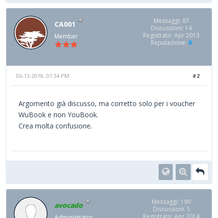
Messaggi: 87
CA001
Discussioni: 14
Registrato: Apr 2013
Member
Reputazione:
0
06-13-2018, 07:34 PM
#2
Argomento già discusso, ma corretto solo per i voucher
WuBook e non YouBook.
Crea molta confusione.
Messaggi: 190
avocado
Discussioni: 5
Registrato: Apr 2014
Administrator