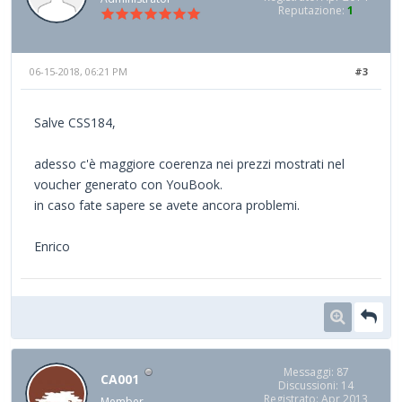
Reputazione:
1
06-15-2018, 06:21 PM
#3
Salve CSS184,
adesso c'è maggiore coerenza nei prezzi mostrati nel
voucher generato con YouBook.
in caso fate sapere se avete ancora problemi.
Enrico
Messaggi: 87
CA001
Discussioni: 14
Registrato: Apr 2013
Member