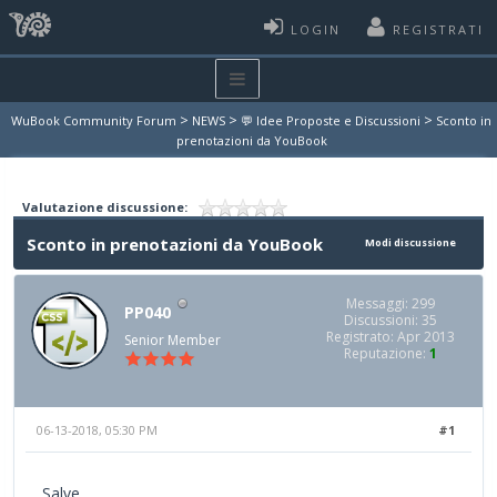
LOGIN
REGISTRATI
>
>
>
WuBook Community Forum
NEWS
💬 Idee Proposte e Discussioni
Sconto in
prenotazioni da YouBook
Valutazione discussione:
Sconto in prenotazioni da YouBook
Modi discussione
Messaggi: 299
PP040
Discussioni: 35
Registrato: Apr 2013
Senior Member
Reputazione:
1
06-13-2018, 05:30 PM
#1
Salve,