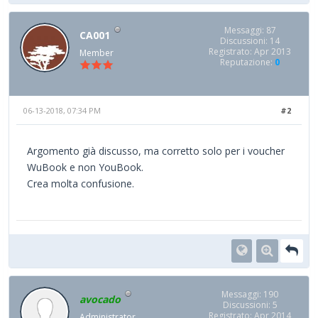
Messaggi: 87
CA001
Discussioni: 14
Registrato: Apr 2013
Member
Reputazione:
0
06-13-2018, 07:34 PM
#2
Argomento già discusso, ma corretto solo per i voucher
WuBook e non YouBook.
Crea molta confusione.
Messaggi: 190
avocado
Discussioni: 5
Registrato: Apr 2014
Administrator