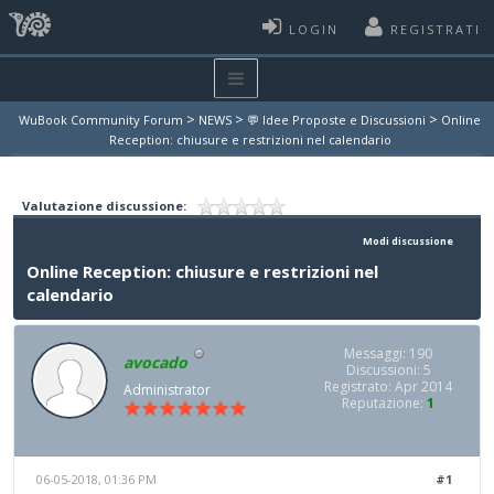
LOGIN
REGISTRATI
>
>
>
WuBook Community Forum
NEWS
💬 Idee Proposte e Discussioni
Online
Reception: chiusure e restrizioni nel calendario
Valutazione discussione:
Modi discussione
Online Reception: chiusure e restrizioni nel
calendario
Messaggi: 190
avocado
Discussioni: 5
Registrato: Apr 2014
Administrator
Reputazione:
1
06-05-2018, 01:36 PM
#1