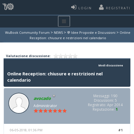
LOGIN
REGISTRATI
>
>
>
WuBook Community Forum
NEWS
💬 Idee Proposte e Discussioni
Online
Reception: chiusure e restrizioni nel calendario
Valutazione discussione:
Modi discussione
Online Reception: chiusure e restrizioni nel
calendario
Messaggi: 190
avocado
Discussioni: 5
Registrato: Apr 2014
Administrator
Reputazione:
1
06-05-2018, 01:36 PM
#1