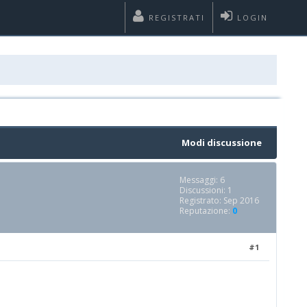
REGISTRATI
LOGIN
Modi discussione
Messaggi: 6
Discussioni: 1
Registrato: Sep 2016
Reputazione:
0
#1