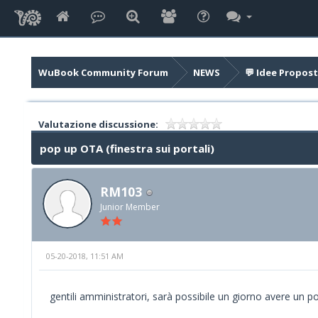
WuBook Community Forum
NEWS
💬 Idee Propost
Valutazione discussione:
pop up OTA (finestra sui portali)
RM103
Junior Member
05-20-2018, 11:51 AM
gentili amministratori, sarà possibile un giorno avere un po