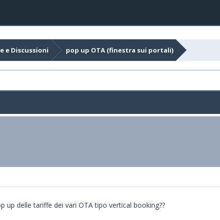
e e Discussioni
pop up OTA (finestra sui portali)
p up delle tariffe dei vari OTA tipo vertical booking??