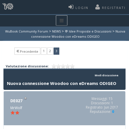
LOGIN
REGISTRATI
>
>
>
WuBook Community Forum
NEWS
💬 Idee Proposte e Discussioni
Nuova
connessione Woodoo con eDreams ODIGEO
(current)
1
2
3
Precedente
Valutazione discussione:
Modi discussione
Nuova connessione Woodoo con eDreams ODIGEO
Messaggi: 15
DE027
Discussioni: 1
Registrato: Jun 2017
MrWolf
Reputazione:
0