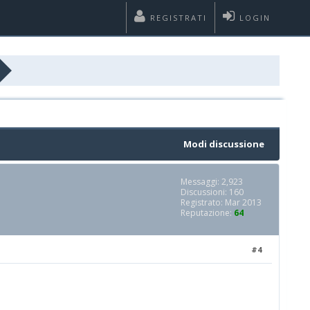
REGISTRATI
LOGIN
Modi discussione
Messaggi: 2,923
Discussioni: 160
Registrato: Mar 2013
Reputazione:
64
#4