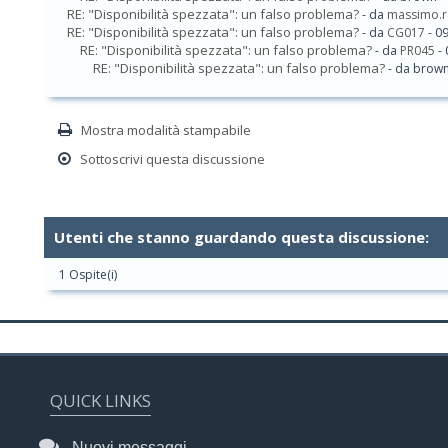
RE: "Disponibilità spezzata": un falso problema?
- da
massimo.
RE: "Disponibilità spezzata": un falso problema?
- da
CG017
- 0
RE: "Disponibilità spezzata": un falso problema?
- da
PR045
- 
RE: "Disponibilità spezzata": un falso problema?
- da brown
Mostra modalità stampabile
Sottoscrivi questa discussione
Utenti che stanno guardando questa discussione:
1 Ospite(i)
QUICK LINKS
Nuovi messaggi