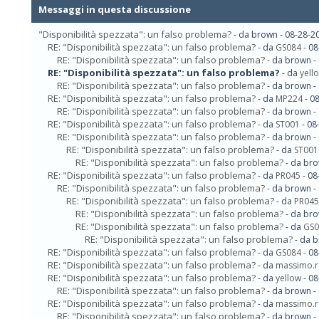
Messaggi in questa discussione
"Disponibilità spezzata": un falso problema?
- da brown - 08-28-2
RE: "Disponibilità spezzata": un falso problema?
- da
GS084
- 08
RE: "Disponibilità spezzata": un falso problema?
- da brown -
RE: "Disponibilità spezzata": un falso problema?
- da
yell
RE: "Disponibilità spezzata": un falso problema?
- da brown -
RE: "Disponibilità spezzata": un falso problema?
- da
MP224
- 0
RE: "Disponibilità spezzata": un falso problema?
- da brown -
RE: "Disponibilità spezzata": un falso problema?
- da
ST001
- 08
RE: "Disponibilità spezzata": un falso problema?
- da brown -
RE: "Disponibilità spezzata": un falso problema?
- da
ST001
RE: "Disponibilità spezzata": un falso problema?
- da bro
RE: "Disponibilità spezzata": un falso problema?
- da
PR045
- 08
RE: "Disponibilità spezzata": un falso problema?
- da brown -
RE: "Disponibilità spezzata": un falso problema?
- da
PR045
RE: "Disponibilità spezzata": un falso problema?
- da bro
RE: "Disponibilità spezzata": un falso problema?
- da
GS0
RE: "Disponibilità spezzata": un falso problema?
- da 
RE: "Disponibilità spezzata": un falso problema?
- da
GS084
- 08
RE: "Disponibilità spezzata": un falso problema?
- da
massimo.
RE: "Disponibilità spezzata": un falso problema?
- da
yellow
- 08
RE: "Disponibilità spezzata": un falso problema?
- da brown -
RE: "Disponibilità spezzata": un falso problema?
- da
massimo.
RE: "Disponibilità spezzata": un falso problema?
- da brown -