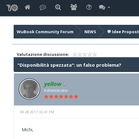
WuBook Community Forum
NEWS
💬 Idee Propost
Valutazione discussione:
"Disponibilità spezzata": un falso problema?
yellow
Administrator
08-28-2017, 02:41 PM
Michi,