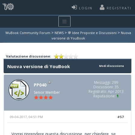
LOGIN
REGISTRATI
>
>
>
WuBook Community Forum
NEWS
💬 Idee Proposte e Discussioni
Nuova
versione di YouBook
Valutazione discussione:
Nuova versione di YouBook
Modi discussione
Messaggi: 299
PP040
Discussioni: 35
Registrato: Apr 2013
Senior Member
Reputazione:
1
09-04-2017, 04:51 PM
#57
Vorrei riprendere questa discussione, per chiedere, se