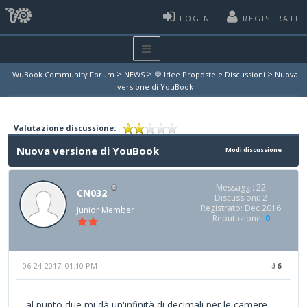
LOGIN
REGISTRATI
>
>
>
WuBook Community Forum
NEWS
💬 Idee Proposte e Discussioni
Nuova
versione di YouBook
Valutazione discussione:
Nuova versione di YouBook
Modi discussione
Messaggi: 22
CN032
Discussioni: 2
Registrato: Dec 2016
Junior Member
Reputazione:
0
06-24-2017, 01:10 PM
#6
al punto due mi dà un'infinità di decimali per le camere