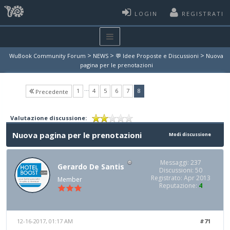
LOGIN
REGISTRATI
>
>
>
WuBook Community Forum
NEWS
💬 Idee Proposte e Discussioni
Nuova
pagina per le prenotazioni
…
(current)
1
4
5
6
7
8
Precedente
Valutazione discussione:
Nuova pagina per le prenotazioni
Modi discussione
Messaggi: 237
Gerardo De Santis
Discussioni: 50
Registrato: Apr 2013
Member
Reputazione:
4
12-16-2017, 01:17 AM
#71