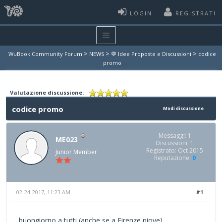
LOGIN
REGISTRATI
>
>
>
WuBook Community Forum
NEWS
💬 Idee Proposte e Discussioni
codice
promo
Valutazione discussione:
codice promo
Modi discussione
Messaggi: 1
ME023
Discussioni: 1
Registrato: Oct 2015
Junior Member
Reputazione:
0
02-24-2017, 11:23 AM
#1
buongiorno a tutti (anche se a Firenze piove)