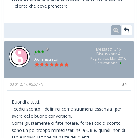
il cliente che deve prenotare....
Messaggi: 346
pink
Discussioni: 4
Registrato: Mar 2016
Administrator
Reputazione:
4
03-01-2017, 05:57 PM
#4
Buondì a tutti,
i codici sconto li definirei come strumenti essenziali per
avere delle buone conversioni.
Come giustamente ci fate notare, forse i codici sconto
sono un po' troppo mimetizzati nella OR e, quindi, non di
facile individuazione da parte dei clienti.