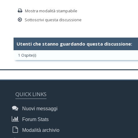
Mostra modalità stampabile
Sottoscrivi questa discussione
Utenti che stanno guardando questa discussione:
1 Ospite(i)
QUICK LINKS
Nuovi messaggi
Forum Stats
Modalità archivio