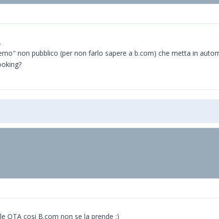
.
erno" non pubblico (per non farlo sapere a b.com) che metta in autom
ooking?
e le OTA cosi B.com non se la prende :)