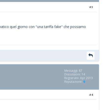
#3
atico quel giorno con "una tariffa fake" che possiamo
Messaggi: 87
Discussioni: 14
Registrato: Apr 2013
Reputazione:
0
#4