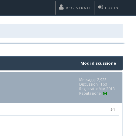
REGISTRATI
LOGIN
Modi discussione
Messaggi: 2,923
Discussioni: 160
Registrato: Mar 2013
Reputazione:
64
#1