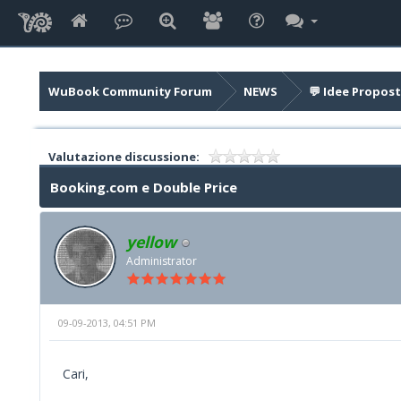
WuBook Community Forum
NEWS
💬 Idee Propost
Valutazione discussione:
Booking.com e Double Price
yellow
Administrator
09-09-2013, 04:51 PM
Cari,