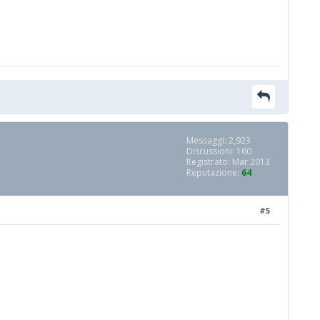
Messaggi: 2,923
Discussioni: 160
Registrato: Mar 2013
Reputazione:
64
#5