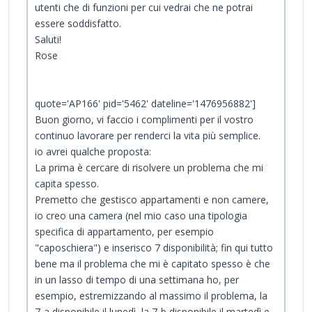
utenti che di funzioni per cui vedrai che ne potrai
essere soddisfatto.
Saluti!
Rose
quote='AP166' pid='5462' dateline='1476956882']
Buon giorno, vi faccio i complimenti per il vostro
continuo lavorare per renderci la vita più semplice.
io avrei qualche proposta:
La prima è cercare di risolvere un problema che mi
capita spesso.
Premetto che gestisco appartamenti e non camere,
io creo una camera (nel mio caso una tipologia
specifica di appartamento, per esempio
"caposchiera") e inserisco 7 disponibilità; fin qui tutto
bene ma il problema che mi è capitato spesso è che
in un lasso di tempo di una settimana ho, per
esempio, estremizzando al massimo il problema, la
7-a disponibile il lunedì, la 7-b disponibile il martedì e