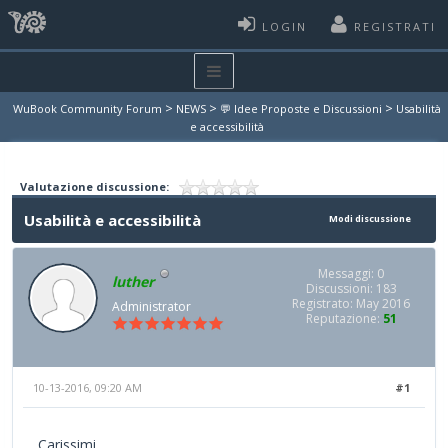
LOGIN
REGISTRATI
>
>
>
WuBook Community Forum
NEWS
💬 Idee Proposte e Discussioni
Usabilità
e accessibilità
Valutazione discussione:
Usabilità e accessibilità
Modi discussione
Messaggi: 0
luther
Discussioni: 183
Registrato: May 2016
Administrator
Reputazione:
51
10-13-2016, 09:20 AM
#1
Carissimi,