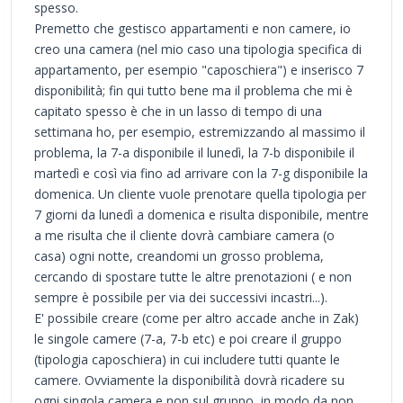
spesso.
Premetto che gestisco appartamenti e non camere, io
creo una camera (nel mio caso una tipologia specifica di
appartamento, per esempio "caposchiera") e inserisco 7
disponibilità; fin qui tutto bene ma il problema che mi è
capitato spesso è che in un lasso di tempo di una
settimana ho, per esempio, estremizzando al massimo il
problema, la 7-a disponibile il lunedì, la 7-b disponibile il
martedì e così via fino ad arrivare con la 7-g disponibile la
domenica. Un cliente vuole prenotare quella tipologia per
7 giorni da lunedì a domenica e risulta disponibile, mentre
a me risulta che il cliente dovrà cambiare camera (o
casa) ogni notte, creandomi un grosso problema,
cercando di spostare tutte le altre prenotazioni ( e non
sempre è possibile per via dei successivi incastri...).
E' possibile creare (come per altro accade anche in Zak)
le singole camere (7-a, 7-b etc) e poi creare il gruppo
(tipologia caposchiera) in cui includere tutti quante le
camere. Ovviamente la disponibilità dovrà ricadere su
ogni singola camera e non sul gruppo, in modo da non