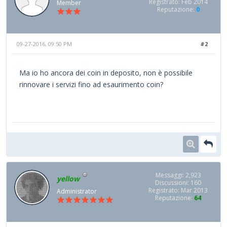
Registrato: Feb 2014
Member
Reputazione:
0
09-27-2016, 09:50 PM
#2
Ma io ho ancora dei coin in deposito, non è possibile
rinnovare i servizi fino ad esaurimento coin?
Messaggi: 2,923
yellow
Discussioni: 160
Registrato: Mar 2013
Administrator
Reputazione:
64