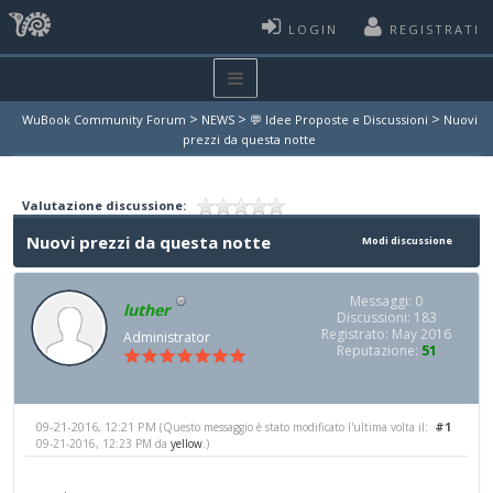
LOGIN
REGISTRATI
>
>
>
WuBook Community Forum
NEWS
💬 Idee Proposte e Discussioni
Nuovi
prezzi da questa notte
Valutazione discussione:
Nuovi prezzi da questa notte
Modi discussione
Messaggi: 0
luther
Discussioni: 183
Registrato: May 2016
Administrator
Reputazione:
51
09-21-2016, 12:21 PM
#1
(Questo messaggio è stato modificato l'ultima volta il:
09-21-2016, 12:23 PM da
yellow
.)