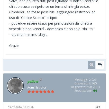
Salve, non ho letto tutti post riguardo "Codice Sconto" e
chiedo scusa se ripeto se un tema simile già esiste.
Chiederei , se fosse possibile, aggiungere restrizioni ad
uso di "Codice Sconto" di tipo:
- potrebbe essere usato per prenotazioni da lunedì a
venerdì, e non venerdì - domenica e non solo "da" "a"
- o per un minimo stay ...
Grazie
Messaggi: 2,923
yellow
Discussioni: 160
Registrato: Mar 2013
Administrator
Reputazione:
64
09-12-2016, 10:42 AM
#2