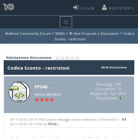
LOGIN
REGISTRATI
>
>
>
WuBook Community Forum
NEWS
💬 Idee Proposte e Discussioni
Codice
Sconto - restrizioni
Valutazione discussione:
Codice Sconto - restrizioni
Modi discussione
Messaggi: 299
PP040
Discussioni: 35
Registrato: Apr 2013
Senior Member
Reputazione:
1
09-11-2016, 09:11 PM
#1
(Questo messaggio è stato modificato l'ultima volta il:
09-11-2016, 09:14 PM da
PP040
.)