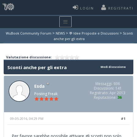
LOGIN
REGISTRATI
>
>
>
WuBook Community Forum
NEWS
💬 Idee Proposte e Discussioni
Sconti
anche per gli extra
Valutazione discussione:
Sconti anche per gli extra
Modi discussione
Messaggi: 936
Esda
Discussioni: 141
Registrato: Apr 2013
Posting Freak
Reputazione:
36
09-05-2016, 04:29 PM
#1
Per favore sarebbe possibile attivare gli sconti non solo