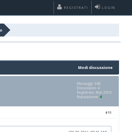
REGISTRATI
LOGIN
lo
Modi discussione
Messaggi: 346
Discussioni: 4
Registrato: Mar 2016
Reputazione:
4
#11