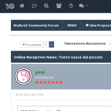
WuBook Community Forum
NEWS
💬 Idee Propost
Valutazione discussione:
(current)
1
2
Precedente
Online Reception News: Tutto nasce dal piccolo
pink
Administrator
09-09-2016, 06:17 PM