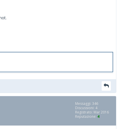
hot.
Messaggi: 346
Discussioni: 4
Registrato: Mar 2016
Reputazione:
4