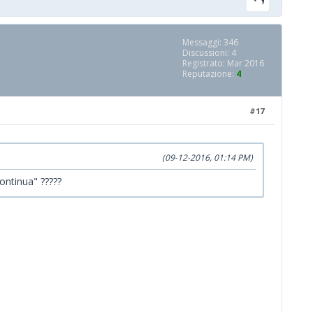
Messaggi: 346
Discussioni: 4
Registrato: Mar 2016
Reputazione:
4
#17
(09-12-2016, 01:14 PM)
continua" ?????