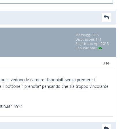
Messaggi: 936
Discussioni: 141
Registrato: Apr 2013
Reputazione:
36
#16
 non si vedono le camere disponibili senza premere il
ere il bottone " prenota" pensando che sia troppo vincolante
ntinua" ?????