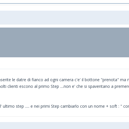
nserite le datre di fianco ad ogni camera c'e' il bottone "prenota" ma
molti clienti escono al primo Step ....non e' che si spaventano a prem
' ultimo step ..... e nei primi Step cambiarlo con un nome + soft : " co