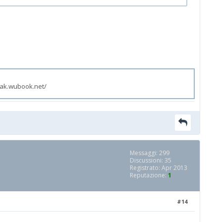
zak.wubook.net/
Messaggi: 299
Discussioni: 35
Registrato: Apr 2013
Reputazione:
1
#14