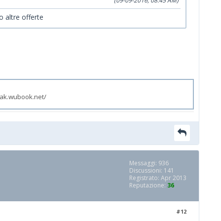
(09-09-2016, 08:45 AM)
 altre offerte
zak.wubook.net/
Messaggi: 936
Discussioni: 141
Registrato: Apr 2013
Reputazione:
36
#12