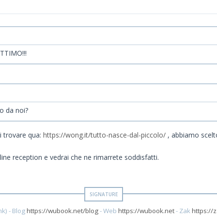
OTTIMO!!!
o da noi?
i trovare qua:
https://wong.it/tutto-nasce-dal-piccolo/
, abbiamo scelto
ine reception e vedrai che ne rimarrete soddisfatti.
k) - Blog
https://wubook.net/blog
- Web
https://wubook.net
- Zak
https://