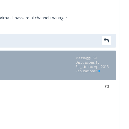
, prima di passare al channel manager
Messaggi: 89
Discussioni: 15
Registrato: Apr 2013
Reputazione:
0
#2