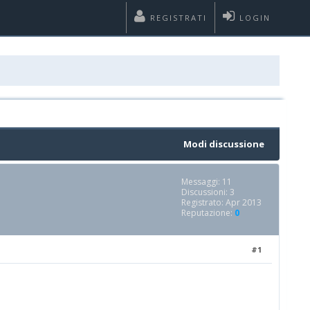
REGISTRATI
LOGIN
Modi discussione
Messaggi: 11
Discussioni: 3
Registrato: Apr 2013
Reputazione:
0
#1