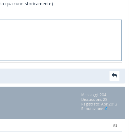
a da qualcuno storicamente)
Messaggi: 204
Discussioni: 28
Registrato: Apr 2013
Reputazione:
0
#5