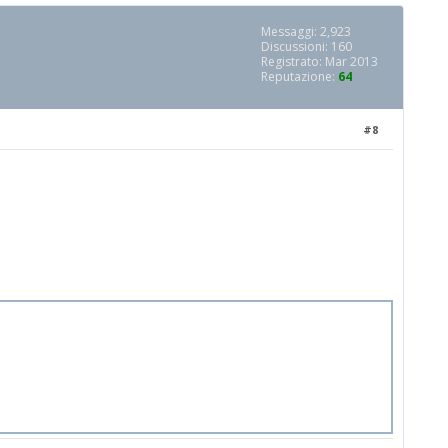
Messaggi: 2,923
Discussioni: 160
Registrato: Mar 2013
Reputazione:
64
#8