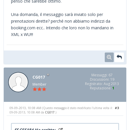
penso che sarebbe ottimo.
Una domanda, il messaggio sarà inviato solo per
prenotazioni dirette? perché non abbiamo indirizzi da
booking.com ecc.. Intendo che loro non lo mandano in
XML x WU!!!
Messaggi: 67
CG017
Discussioni: 19
Registrato: Aug 2013
Member
Reputazione:
1
09-09-2013, 10:08 AM
#3
(Questo messaggio è stato modificato l'ultima volta il:
09-09-2013, 10:08 AM da
CG017
.)
CSS184 Ha scritto: