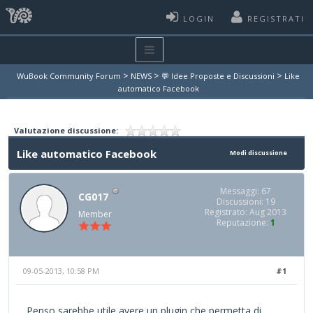
LOGIN
REGISTRATI
>
>
>
WuBook Community Forum
NEWS
💬 Idee Proposte e Discussioni
Like
automatico Facebook
Valutazione discussione:
Like automatico Facebook
Modi discussione
Messaggi: 67
CG017
Discussioni: 19
Registrato: Aug 2013
Member
Reputazione:
1
09-05-2013, 10:58 PM
#1
Penso sarebbe utile avere un plugin che permetta di