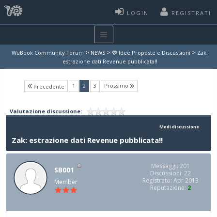
LOGIN
REGISTRATI
>
>
>
WuBook Community Forum
NEWS
💬 Idee Proposte e Discussioni
Zak:
estrazione dati Revenue pubblicata!!
(current)
1
2
3
Prossimo
Precedente
Valutazione discussione:
Modi discussione
Zak: estrazione dati Revenue pubblicata!!
Messaggi: 201
SB001
Discussioni: 22
Registrato: Apr 2013
Member
Reputazione:
2