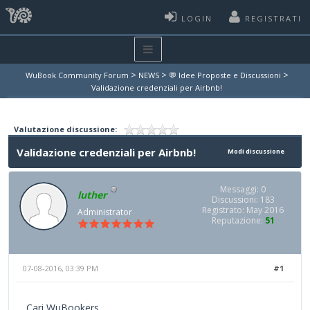
LOGIN
REGISTRATI
>
>
>
WuBook Community Forum
NEWS
💬 Idee Proposte e Discussioni
Validazione credenziali per Airbnb!
Valutazione discussione:
Validazione credenziali per Airbnb!
Modi discussione
Messaggi: 0
luther
Discussioni: 183
Registrato: May 2016
Administrator
Reputazione:
51
07-08-2016, 03:39 PM
#1
Cari WuBookers,