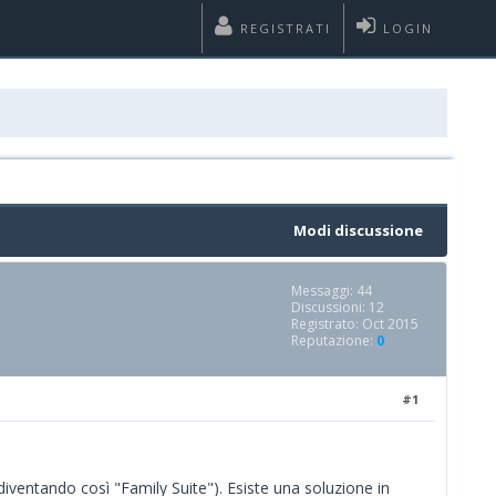
REGISTRATI
LOGIN
Modi discussione
Messaggi: 44
Discussioni: 12
Registrato: Oct 2015
Reputazione:
0
#1
ventando così "Family Suite"). Esiste una soluzione in