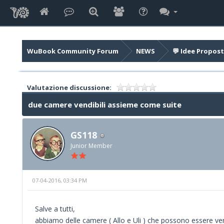
WuBook Community Forum
NEWS
💬 Idee Propost
Valutazione discussione:
due camere vendibili assieme come suite
GS118
Junior Member
07-04-2016, 03:34 PM
Salve a tutti,
abbiamo delle camere ( Allo e Uli ) che possono essere ve