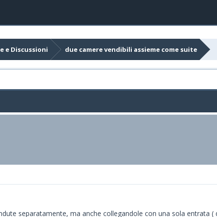
e e Discussioni
due camere vendibili assieme come suite
ndute separatamente, ma anche collegandole con una sola entrata ( di