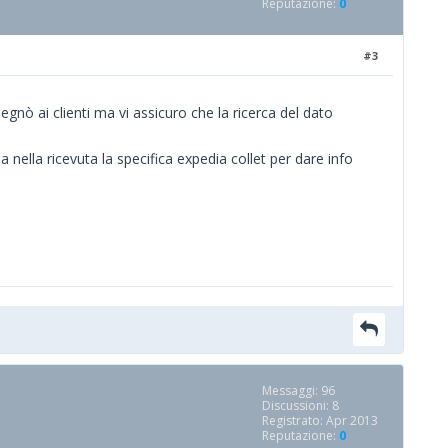
Reputazione:
0
#3
gnò ai clienti ma vi assicuro che la ricerca del dato
 nella ricevuta la specifica expedia collet per dare info
Messaggi: 96
Discussioni: 8
Registrato: Apr 2013
Reputazione:
0