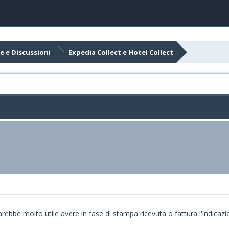
e e Discussioni
Expedia Collect e Hotel Collect
be molto utile avere in fase di stampa ricevuta o fattura l'indicazi