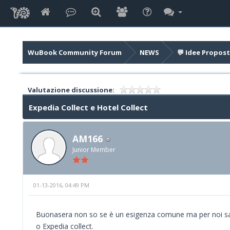
WuBook Community Forum
NEWS
💬 Idee Propost
Valutazione discussione:
Expedia Collect e Hotel Collect
AM166
Junior Member
01-13-2016, 04:49 PM
Buonasera non so se è un esigenza comune ma per noi sareb
o Expedia collect.