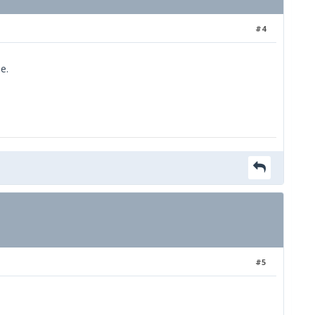
#4
e.
#5