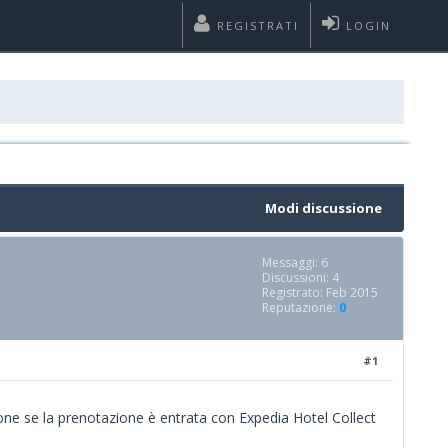
REGISTRATI
LOGIN
Modi discussione
Messaggi: 6
Discussioni: 4
Registrato: Feb 2015
Reputazione:
0
#1
one se la prenotazione è entrata con Expedia Hotel Collect