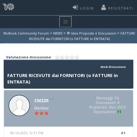
LOGIN
REGISTRATI
>
>
>
WuBook Community Forum
NEWS
💬 Idee Proposte e Discussioni
FATTURE
RICEVUTE dai FORNITORI (o FATTURE in ENTRATA)
Valutazione discussione:
Modi discussione
FATTURE RICEVUTE dai FORNITORI (o FATTURE in
ENTRATA)
Messaggi: 54
CM220
Discussioni: 4
Registrato: Nov 2019
Member
Reputazione:
11
08-14-2025, 12:31 PM
#1