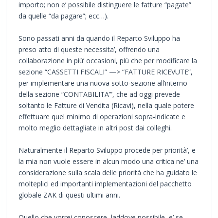
importo; non e’ possibile distinguere le fatture “pagate”
da quelle “da pagare”; ecc…).
Sono passati anni da quando il Reparto Sviluppo ha
preso atto di queste necessita’, offrendo una
collaborazione in più’ occasioni, più che per modificare la
sezione “CASSETTI FISCALI” —> “FATTURE RICEVUTE”,
per implementare una nuova sotto-sezione all’interno
della sezione “CONTABILITA’”, che ad oggi prevede
soltanto le Fatture di Vendita (Ricavi), nella quale potere
effettuare quel minimo di operazioni sopra-indicate e
molto meglio dettagliate in altri post dai colleghi.
Naturalmente il Reparto Sviluppo procede per priorità’, e
la mia non vuole essere in alcun modo una critica ne’ una
considerazione sulla scala delle priorità che ha guidato le
molteplici ed importanti implementazioni del pacchetto
globale ZAK di questi ultimi anni.
Quello che vorrei conoscere, laddove possibile, e’ se